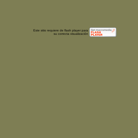
Este sitio requiere de flash player para
su correcta visualización